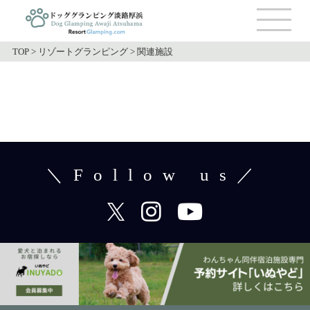
TOP
>
リゾートグランピング
>
関連施設
＼Follow us／